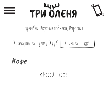
Регистрация
Авторизация
Гурмэбар. Вкусные подарки, Аэропорт
Меню
0
товаров
на сумму
0
руб.
Корзина
Фотоотчёты
Афиша
Кофе
Акции
Назад
Кофе
О нас
Наши заведения
Вакансии