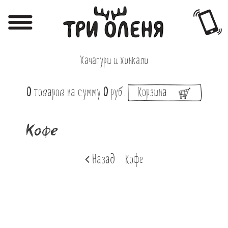
Регистрация
Авторизация
Хачапури и хинкали
Меню
0
товаров
на сумму
0
руб.
Корзина
Фотоотчёты
Афиша
Кофе
Акции
Назад
Кофе
О нас
Наши заведения
Вакансии