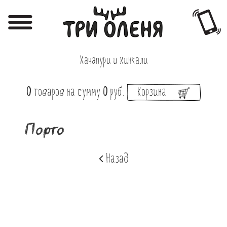
Регистрация
Авторизация
Хачапури и хинкали
Меню
0
товаров
на сумму
0
руб.
Корзина
Фотоотчёты
Афиша
Порто
Акции
Назад
О нас
Наши заведения
Вакансии