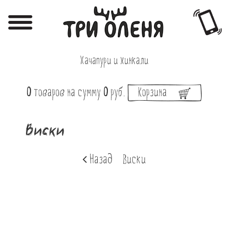
Регистрация
Авторизация
Хачапури и хинкали
Меню
0
товаров
на сумму
0
руб.
Корзина
Фотоотчёты
Афиша
Виски
Акции
Назад
Виски
О нас
Наши заведения
Вакансии