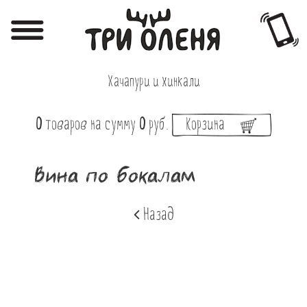
Регистрация
Авторизация
Хачапури и хинкали
Меню
0
товаров
на сумму
0
руб.
Корзина
Фотоотчёты
Афиша
Вина по бокалам
Акции
Назад
О нас
Наши заведения
Вакансии