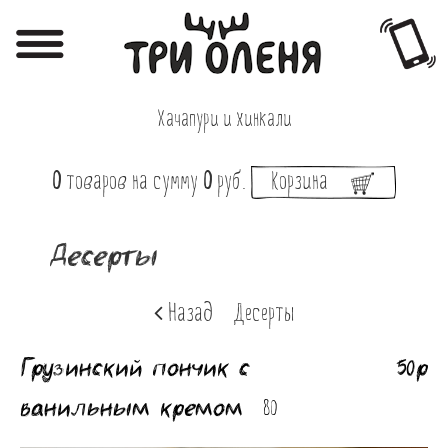
Регистрация
Авторизация
Хачапури и хинкали
Меню
0
товаров
на сумму
0
руб.
Корзина
Фотоотчёты
Афиша
Десерты
Акции
Назад
Десерты
О нас
Грузинский пончик с
50р
Наши заведения
ванильным кремом
Вакансии
80