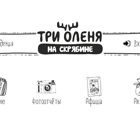
дения
Вх
ню
Фотоотчёты
Афиша
Ак