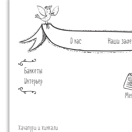
О нас
Наши заве
Банкеты
Интерьер
Ме
Хачапури и хинкали