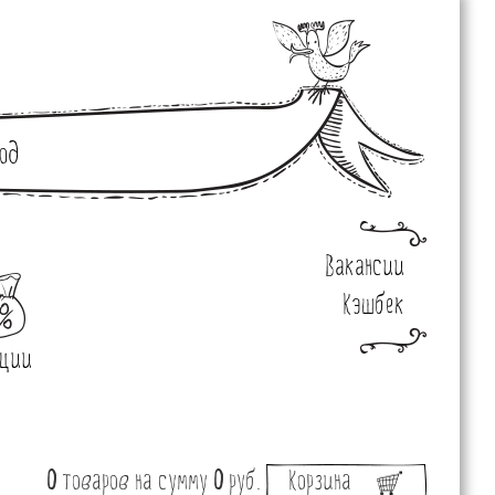
од
Вакансии
Кэшбек
ции
0
товаров
на сумму
0
руб.
Корзина