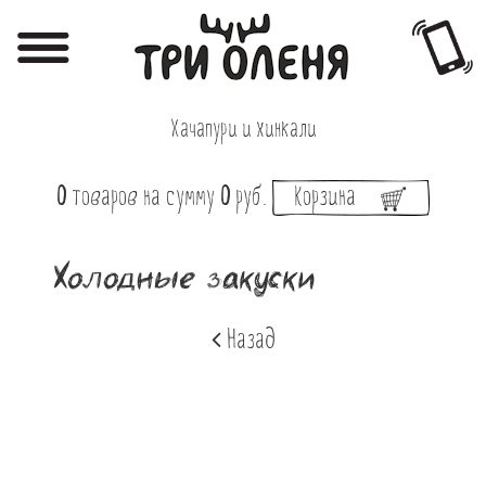
Регистрация
Авторизация
Хачапури и хинкали
Меню
0
товаров
на сумму
0
руб.
Корзина
Фотоотчёты
Афиша
Холодные закуски
Акции
Назад
О нас
Наши заведения
Вакансии