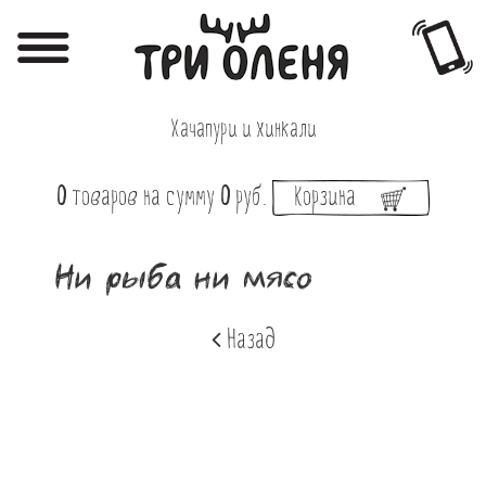
Регистрация
Авторизация
Хачапури и хинкали
Меню
0
товаров
на сумму
0
руб.
Корзина
Фотоотчёты
Афиша
Ни рыба ни мясо
Акции
Назад
О нас
Наши заведения
Вакансии