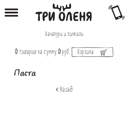
Регистрация
Авторизация
Хачапури и хинкали
Меню
0
товаров
на сумму
0
руб.
Корзина
Фотоотчёты
Афиша
Паста
Акции
Назад
О нас
Наши заведения
Вакансии