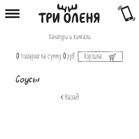
Регистрация
Авторизация
Хачапури и хинкали
Меню
0
товаров
на сумму
0
руб.
Корзина
Фотоотчёты
Афиша
Соусы
Акции
Назад
О нас
Наши заведения
Вакансии