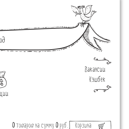
од
Вакансии
Кэшбек
ции
0
товаров
на сумму
0
руб.
Корзина