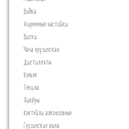
Водка
Фирменные настойки
Виски
Чача грузинская
Дистилляты
Коньяк
Текила
Ликёры
Коктейли алкогольные
Грузинские вина