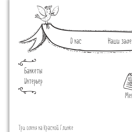
О нас
Наши заве
Банкеты
Интерьер
Ме
Три оленя на Красной Глинке