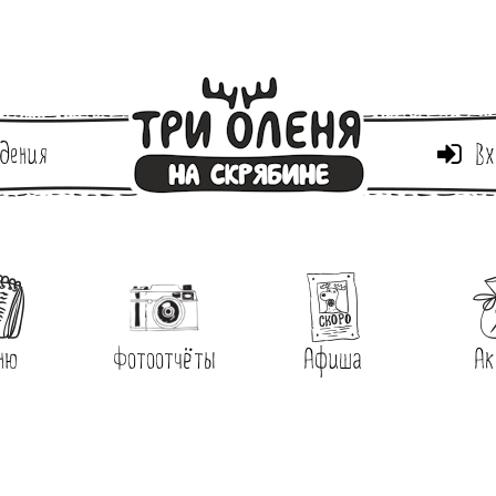
дения
Вх
ню
Фотоотчёты
Афиша
Ак