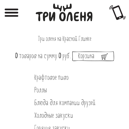
Регистрация
Авторизация
Три оленя на Красной Глинке
Меню
Фотоотчёты
0
товаров
на сумму
0
руб.
Корзина
Афиша
Крафтовое пиво
Акции
Роллы
О нас
Блюда для компании друзей
Наши заведения
Холодные закуски
Вакансии
Горячие закуски