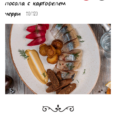
посола с картофелем
черри
110/120