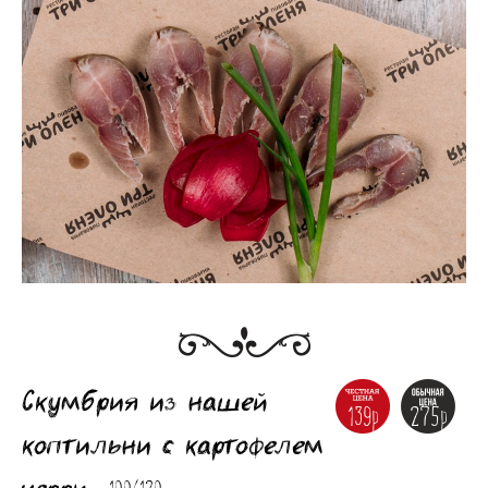
Скумбрия из нашей
139р
275р
коптильни с картофелем
черри