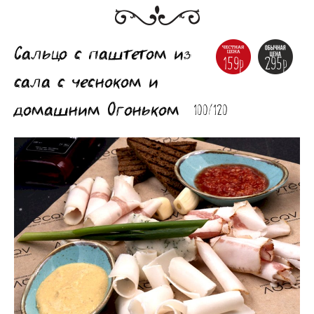
Сальцо с паштетом из
159р
295р
сала с чесноком и
домашним Огоньком
100/120