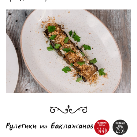
Рулетики из баклажанов
144р
295р