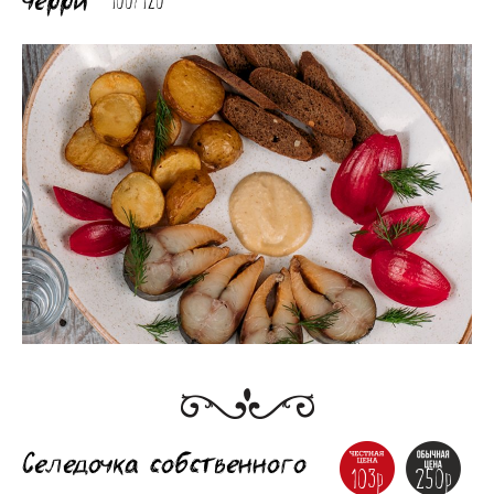
100/120
Селедочка собственного
103р
250р