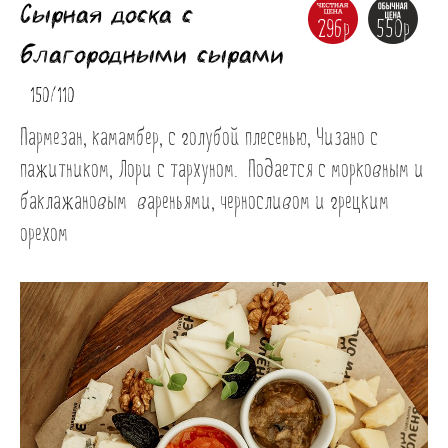
Сырная доска с
296р
550р
благородными сырами
150/110
Пармезан, камамбер, с голубой плесенью, Чизано с 
пажитником, Лори с тархуном.  Подается с морковным и 
баклажановым  вареньями, черносливом и грецким 
орехом