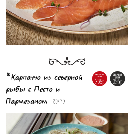
*Карпаччо из северной
239р
395р
рыбы с Песто и
Пармезаном
80/70