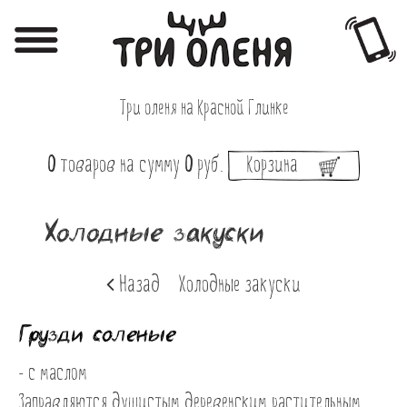
Регистрация
Авторизация
Три оленя на Красной Глинке
Меню
0
товаров
на сумму
0
руб.
Корзина
Фотоотчёты
Афиша
Холодные закуски
Акции
Назад
Холодные закуски
О нас
Грузди соленые
Наши заведения
Вакансии
- с маслом

Заправляются душистым деревенским растительным 