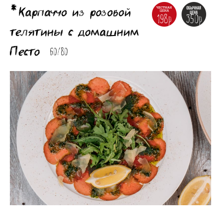
*Карпаччо из розовой
198р
350р
телятины с домашним
Песто
60/80