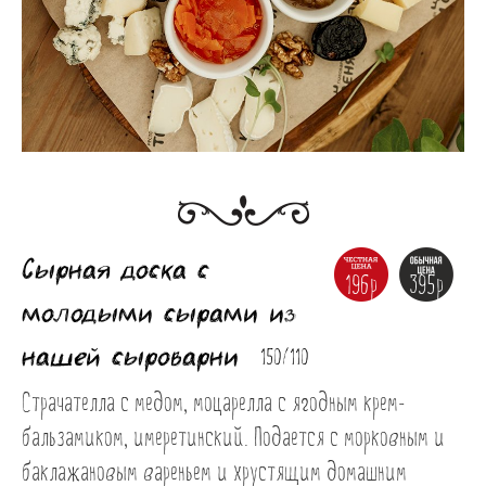
Сырная доска с
196р
395р
молодыми сырами из
нашей сыроварни
150/110
Страчателла с медом, моцарелла с ягодным крем-
бальзамиком, имеретинский. Подается с морковным и 
баклажановым вареньем и хрустящим домашним 