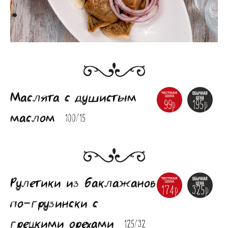
Маслята с душистым
99р
195р
маслом
100/15
Рулетики из баклажанов
174р
325р
по-грузински с
грецкими орехами
125/32