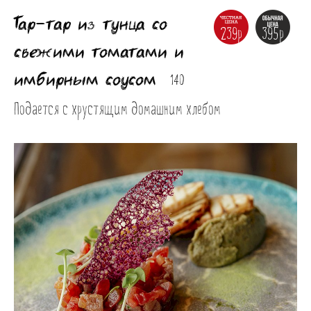
Тар-тар из тунца со
239р
395р
свежими томатами и
имбирным соусом
140
Подается с хрустящим домашним хлебом