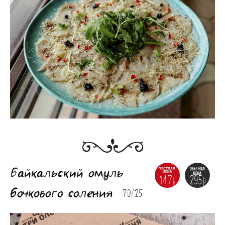
Байкальский омуль
147р
295р
бочкового соления
70/25