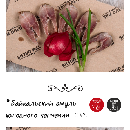
*Байкальский омуль
259р
395р
холодного копчения
100/25