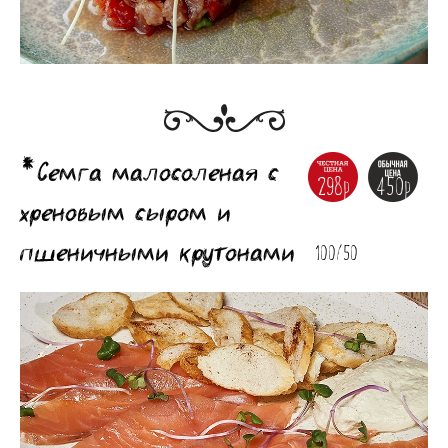
*Семга малосоленая с
298р
450р
хреновым сыром и
пшеничными крутонами
100/50