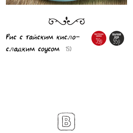
Рис с тайским кисло-
39р
95р
сладким соусом
150