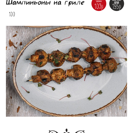
Шампиньоны на гриле
103р
195р
100