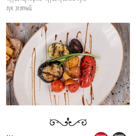
Банкеты
лук зеленый
Интерьер
Кэшбек
Оптовикам