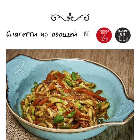
Спагетти из овощей
150
89р
150р