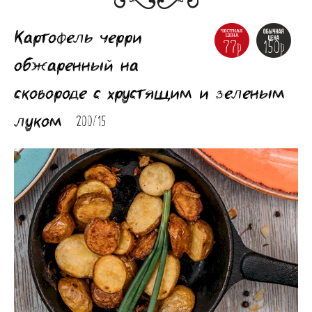
Картофель черри
77р
150р
обжаренный на
сковороде с хрустящим и зеленым
луком
200/15