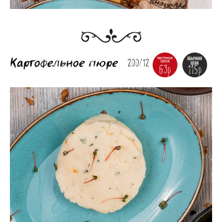
Картофельное пюре
200/12
63р
115р