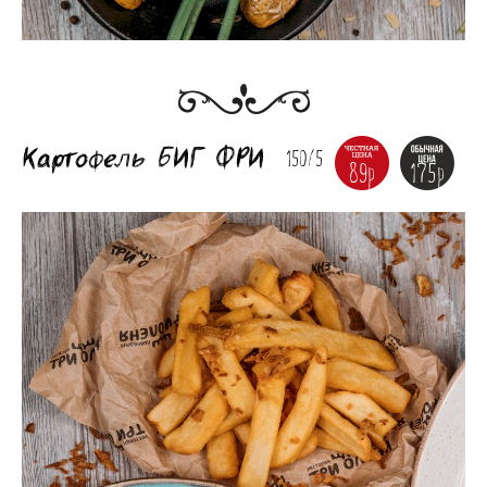
Картофель БИГ ФРИ
150/5
89р
175р