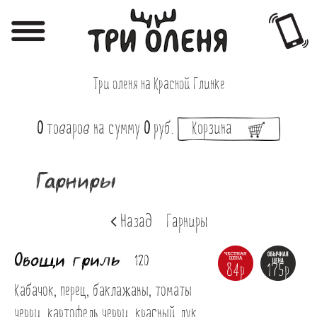
Регистрация
Авторизация
Три оленя на Красной Глинке
Меню
0
товаров
на сумму
0
руб.
Корзина
Фотоотчёты
Афиша
Гарниры
Акции
Назад
Гарниры
О нас
Овощи гриль
Наши заведения
120
84р
175р
Вакансии
Кабачок, перец, баклажаны, томаты 
черри, картофель черри, красный лук, 