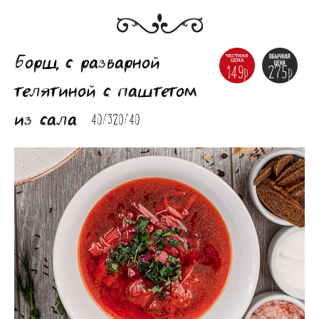
Банкеты
Интерьер
Борщ с разварной
Кэшбек
149р
275р
телятиной с паштетом
Оптовикам
из сала
40/320/40