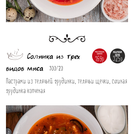
Солянка из трех
169р
325р
видов мяса
300/20
Пастрами из телячьей грудинки, телячьи щечки, свиная 
грудинка копченая