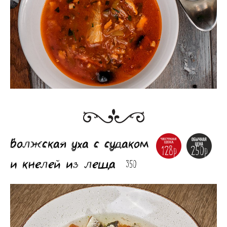
Волжская уха с судаком
128р
250р
и кнелей из леща
350