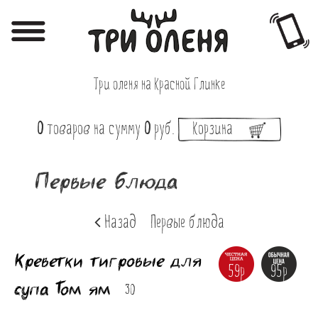
Регистрация
Авторизация
Три оленя на Красной Глинке
Меню
0
товаров
на сумму
0
руб.
Корзина
Фотоотчёты
Афиша
Первые блюда
Акции
Назад
Первые блюда
О нас
Креветки тигровые для
Наши заведения
59р
95р
супа Том ям
Вакансии
30