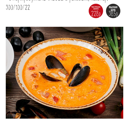
300/100/22
228р
385р