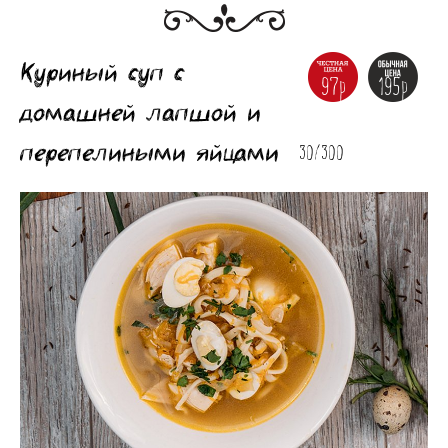
Куриный суп с
97р
195р
домашней лапшой и
перепелиными яйцами
30/300