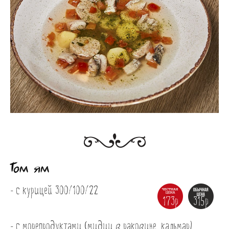
Том ям
- с курицей 300/100/22
173р
315р
- с морепродуктами (мидии в раковине, кальмар) 