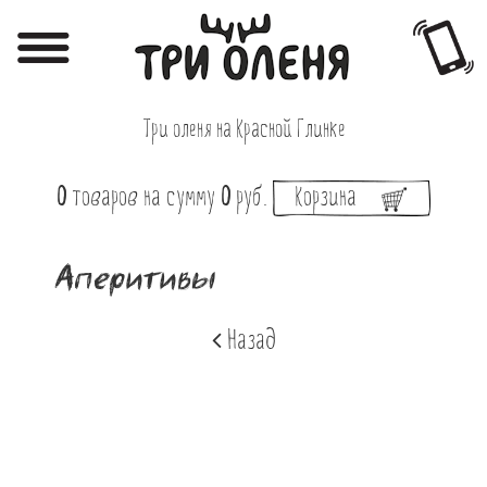
Регистрация
Авторизация
Три оленя на Красной Глинке
Меню
0
товаров
на сумму
0
руб.
Корзина
Фотоотчёты
Афиша
Аперитивы
Акции
Назад
О нас
Наши заведения
Вакансии