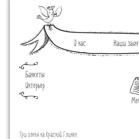
О нас
Наши заве
Банкеты
Интерьер
Ме
Три оленя на Красной Глинке