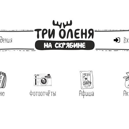
дения
Вх
ню
Фотоотчёты
Афиша
Ак