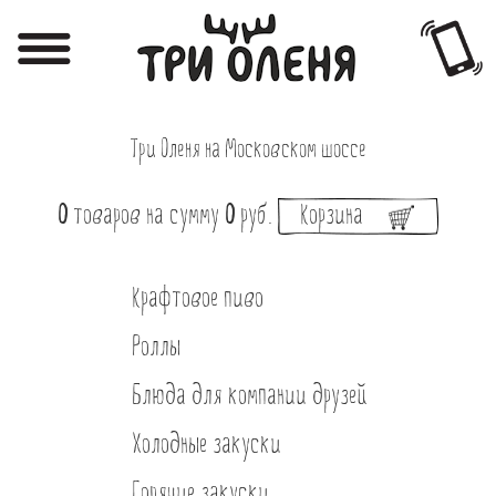
Регистрация
Авторизация
Три Оленя на Московском шоссе
Меню
Фотоотчёты
0
товаров
на сумму
0
руб.
Корзина
Афиша
Крафтовое пиво
Акции
Роллы
О нас
Блюда для компании друзей
Наши заведения
Холодные закуски
Вакансии
Горячие закуски