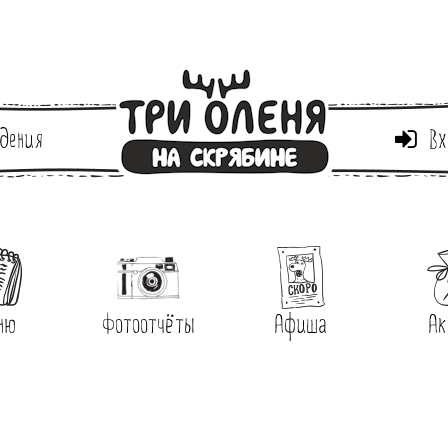
дения
Вх
ню
Фотоотчёты
Афиша
Ак