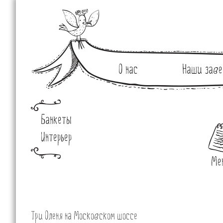
О нас
Наши заве
Банкеты
Интерьер
Ме
Три Оленя на Московском шоссе