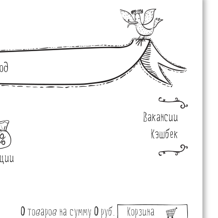
од
Вакансии
Кэшбек
ции
0
товаров
на сумму
0
руб.
Корзина