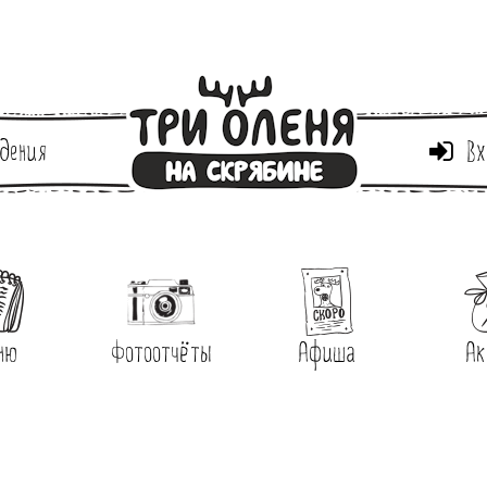
дения
Вх
ню
Фотоотчёты
Афиша
Ак