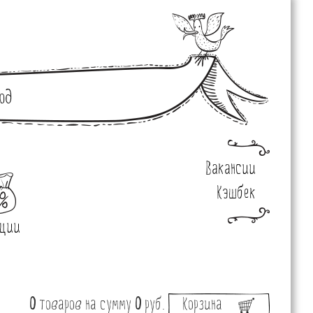
од
Вакансии
Кэшбек
ции
0
товаров
на сумму
0
руб.
Корзина