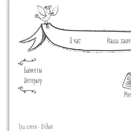
О нас
Наши заве
Банкеты
Интерьер
Ме
Три оленя - Отдых