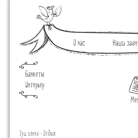
О нас
Наши заве
Банкеты
Интерьер
Ме
Три оленя - Отдых