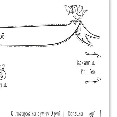
од
Вакансии
Кэшбек
ции
0
товаров
на сумму
0
руб.
Корзина