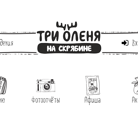
дения
Вх
ню
Фотоотчёты
Афиша
Ак