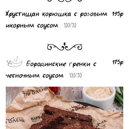
Хрустящая корюшка с розовым
195р
икорным соусом
100/30
175р
Бородинские гренки с
чесночным соусом
100/30