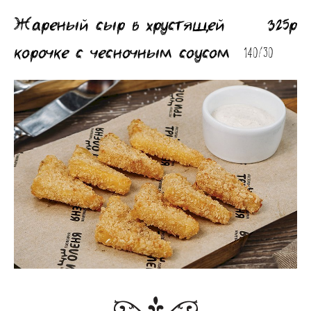
Жареный сыр в хрустящей
325р
корочке с чесночным соусом
140/30