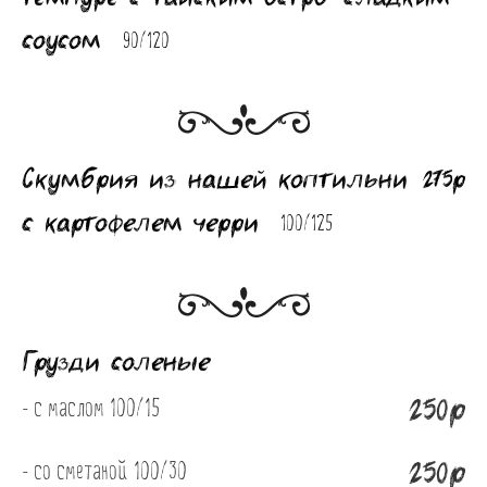
Банкеты
соусом
90/120
Интерьер
Кэшбек
Оптовикам
Скумбрия из нашей коптильни
275р
с картофелем черри
100/125
Грузди соленые
250р
- с маслом 100/15 
250р
- со сметаной 100/30