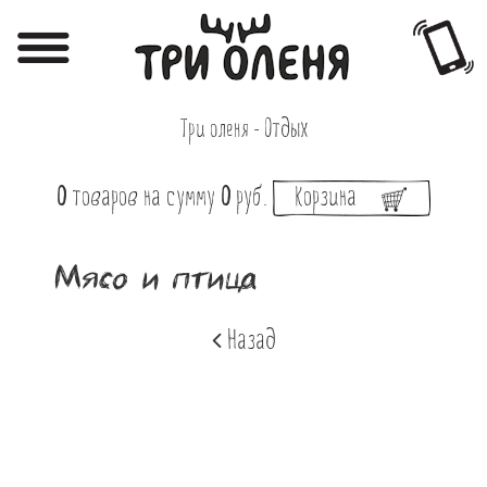
Регистрация
Авторизация
Три оленя - Отдых
Меню
0
товаров
на сумму
0
руб.
Корзина
Фотоотчёты
Афиша
Мясо и птица
Акции
Назад
О нас
Наши заведения
Вакансии