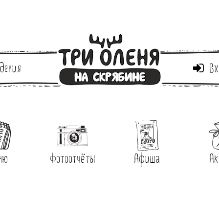
дения
Вх
ню
Фотоотчёты
Афиша
Ак