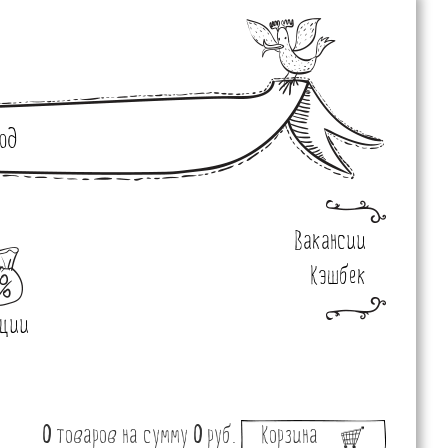
од
Вакансии
Кэшбек
ции
0
товаров
на сумму
0
руб.
Корзина