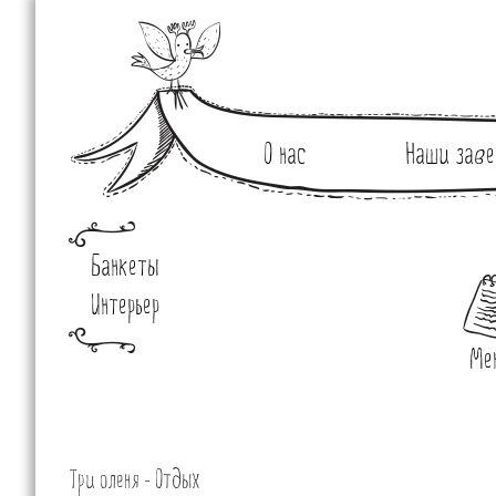
О нас
Наши заве
Банкеты
Интерьер
Ме
Три оленя - Отдых