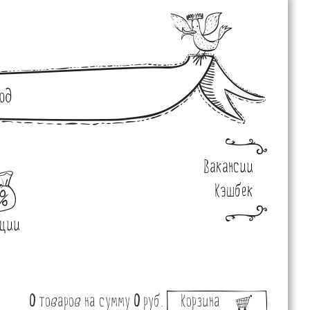
од
Вакансии
Кэшбек
ции
0
товаров
на сумму
0
руб.
Корзина