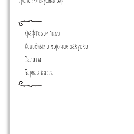
Три Оленя Вкусный Бар
Крафтовое пиво
Холодные и горячие закуски
Салаты
Барная карта