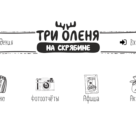
дения
Вх
ню
Фотоотчёты
Афиша
Ак