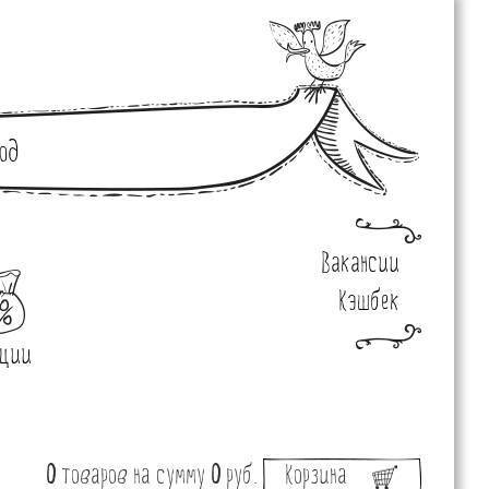
од
Вакансии
Кэшбек
ции
0
товаров
на сумму
0
руб.
Корзина