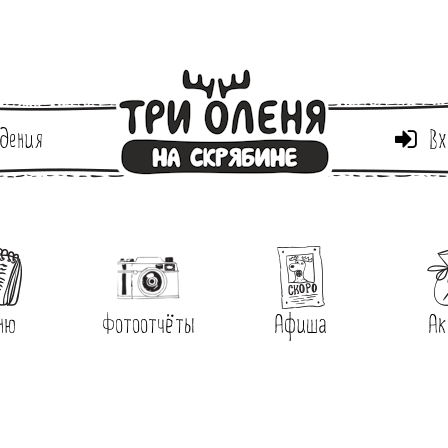
дения
Вх
ню
Фотоотчёты
Афиша
Ак