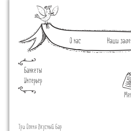
О нас
Наши заве
Банкеты
Интерьер
Ме
Три Оленя Вкусный Бар