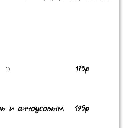
м
175р
160
ль и анчоусовым
195р