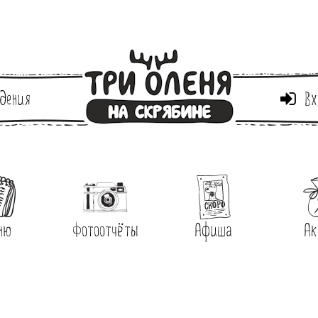
дения
Вх
ню
Фотоотчёты
Афиша
Ак