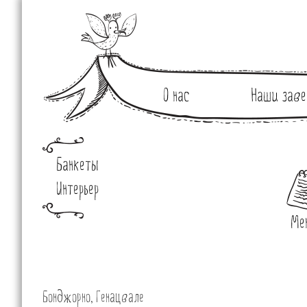
О нас
Наши заве
Банкеты
Интерьер
Ме
Бонджорно, Генацвале