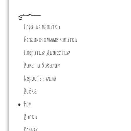
Горячие напитки
Безалкогольные напитки
Аперитив Дижестив
Вина по бокалам
Игристые вина
Водка
Ром
Виски
Коньяк