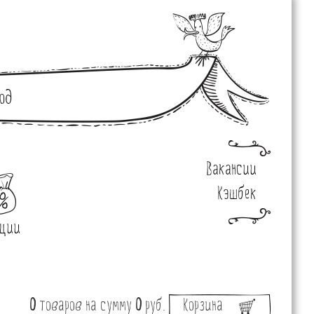
од
Вакансии
Кэшбек
ции
0
товаров
на сумму
0
руб.
Корзина