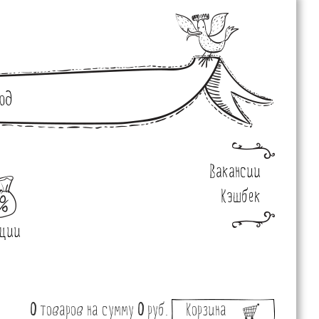
од
Вакансии
Кэшбек
ции
0
товаров
на сумму
0
руб.
Корзина