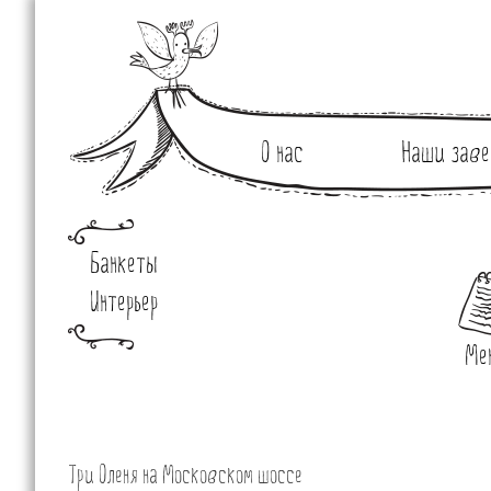
О нас
Наши заве
Банкеты
Интерьер
Ме
Три Оленя на Московском шоссе