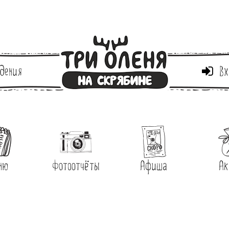
дения
Вх
ню
Фотоотчёты
Афиша
Ак