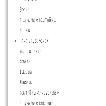
Водка
Фирменные настойки
Виски
Чача грузинская
Дистилляты
Коньяк
Текила
Ликёры
Коктейли алкогольные
Фирменные коктейли