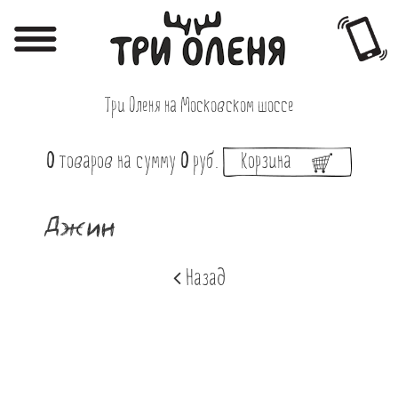
Регистрация
Авторизация
Три Оленя на Московском шоссе
Меню
0
товаров
на сумму
0
руб.
Корзина
Фотоотчёты
Афиша
Джин
Акции
Назад
О нас
Наши заведения
Вакансии