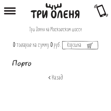
Регистрация
Авторизация
Три Оленя на Московском шоссе
Меню
0
товаров
на сумму
0
руб.
Корзина
Фотоотчёты
Афиша
Порто
Акции
Назад
О нас
Наши заведения
Вакансии