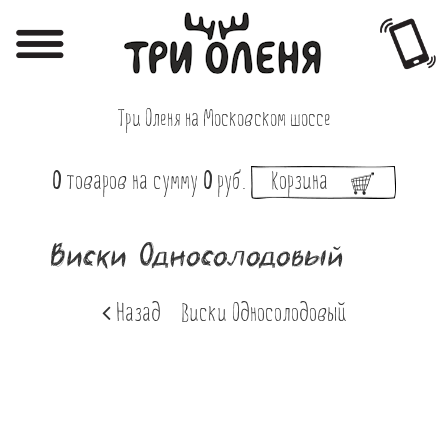
Регистрация
Авторизация
Три Оленя на Московском шоссе
Меню
0
товаров
на сумму
0
руб.
Корзина
Фотоотчёты
Афиша
Виски Односолодовый
Акции
Назад
Виски Односолодовый
О нас
Наши заведения
Вакансии