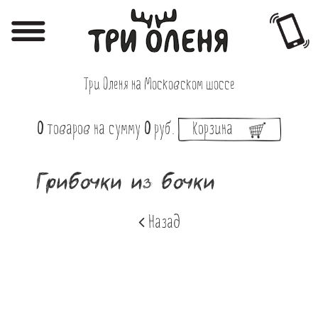
Регистрация
Авторизация
Три Оленя на Московском шоссе
Меню
0
товаров
на сумму
0
руб.
Корзина
Фотоотчёты
Афиша
Грибочки из бочки
Акции
Назад
О нас
Наши заведения
Вакансии