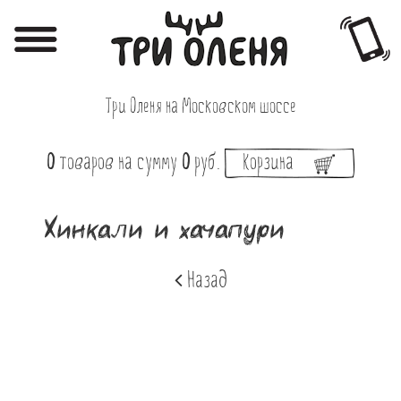
Регистрация
Авторизация
Три Оленя на Московском шоссе
Меню
0
товаров
на сумму
0
руб.
Корзина
Фотоотчёты
Афиша
Хинкали и хачапури
Акции
Назад
О нас
Наши заведения
Вакансии