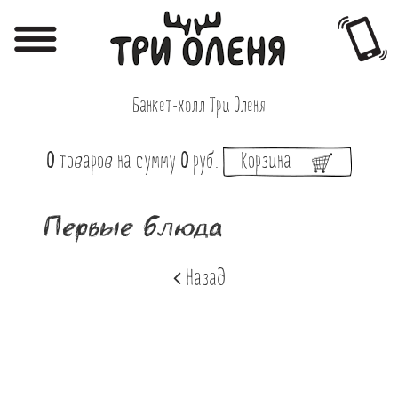
Регистрация
Авторизация
Банкет-холл Три Оленя
Меню
0
товаров
на сумму
0
руб.
Корзина
Фотоотчёты
Афиша
Первые блюда
Акции
Назад
О нас
Наши заведения
Вакансии