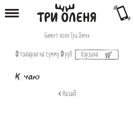
Регистрация
Авторизация
Банкет-холл Три Оленя
Меню
0
товаров
на сумму
0
руб.
Корзина
Фотоотчёты
Афиша
К чаю
Акции
Назад
О нас
Наши заведения
Вакансии