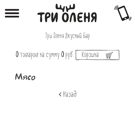
Регистрация
Авторизация
Три Оленя Вкусный Бар
Меню
0
товаров
на сумму
0
руб.
Корзина
Фотоотчёты
Афиша
Мясо
Акции
Назад
О нас
Наши заведения
Вакансии