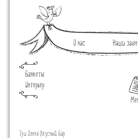
О нас
Наши заве
Банкеты
Интерьер
Ме
Три Оленя Вкусный Бар