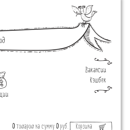
од
Вакансии
Кэшбек
ции
0
товаров
на сумму
0
руб.
Корзина