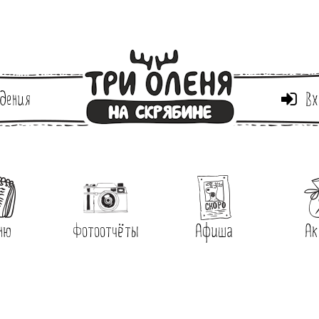
дения
Вх
ню
Фотоотчёты
Афиша
Ак