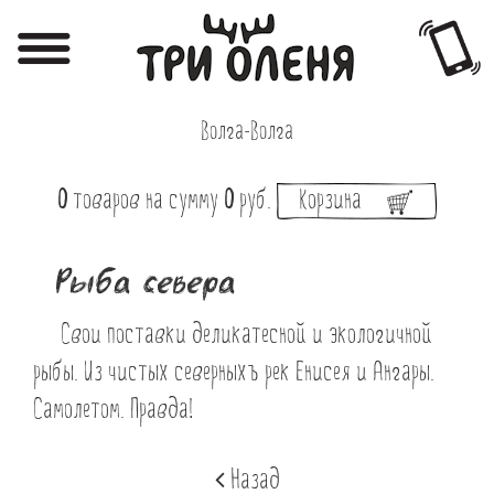
Регистрация
Авторизация
Волга-Волга
Меню
0
товаров
на сумму
0
руб.
Корзина
Фотоотчёты
Афиша
Рыба севера
Акции
Свои поставки деликатесной и экологичной
О нас
рыбы. Из чистых северныхъ рек Енисея и Ангары.
Наши заведения
Самолетом. Правда!
Вакансии
Назад