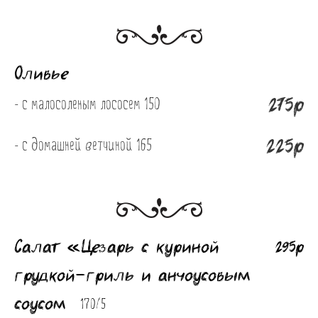
Оливье
275р
- с малосоленым лососем 150
225р
- с домашней ветчиной 165
Салат «Цезарь с куриной
295р
грудкой-гриль и анчоусовым
соусом
170/5