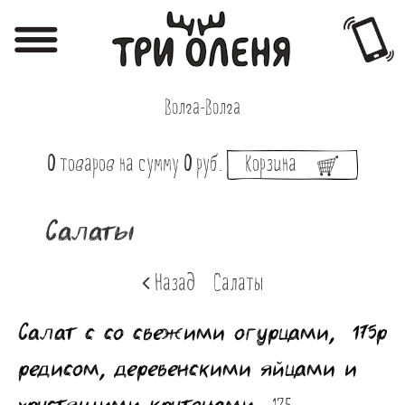
Регистрация
Авторизация
Волга-Волга
Меню
0
товаров
на сумму
0
руб.
Корзина
Фотоотчёты
Афиша
Салаты
Акции
Назад
Салаты
О нас
Салат с со свежими огурцами,
175р
Наши заведения
редисом, деревенскими яйцами и
Вакансии
хрустящими крутонами