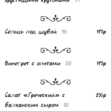
175
Банкеты
Интерьер
Кэшбек
Сельдь под шубой
175р
190
Оптовикам
Винегрет с опятами
175р
200
Салат «Греческий» с
250р
балканским сыром
160