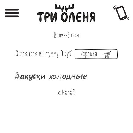
Регистрация
Авторизация
Волга-Волга
Меню
0
товаров
на сумму
0
руб.
Корзина
Фотоотчёты
Афиша
Закуски холодные
Акции
Назад
О нас
Наши заведения
Вакансии