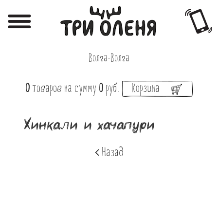
Регистрация
Авторизация
Волга-Волга
Меню
0
товаров
на сумму
0
руб.
Корзина
Фотоотчёты
Афиша
Хинкали и хачапури
Акции
Назад
О нас
Наши заведения
Вакансии