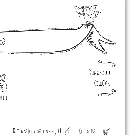
од
Вакансии
Кэшбек
ции
0
товаров
на сумму
0
руб.
Корзина