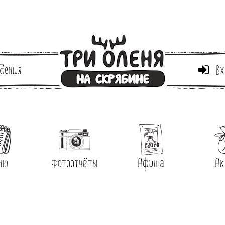
дения
Вх
ню
Фотоотчёты
Афиша
Ак