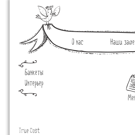
О нас
Наши заве
Банкеты
Интерьер
Ме
True Cost