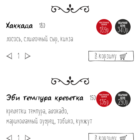
Хаккада
180
189р
340р
лосось, сливочный сыр, кинза
В корзину
Эби темпура креветка
150
136р
290р
креветки темпура, авокадо, 
маринованный оугрец, тобико, кунжут
В корзину