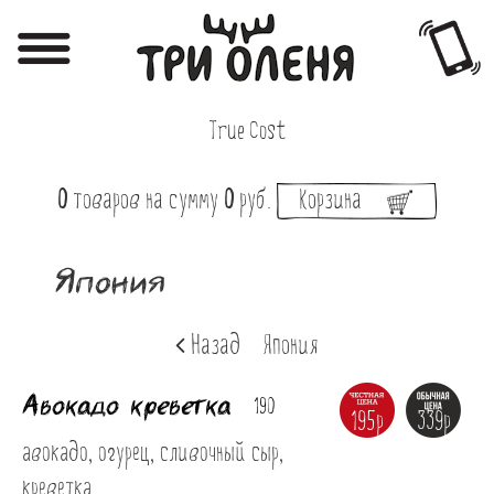
Регистрация
Авторизация
True Cost
Меню
0
товаров
на сумму
0
руб.
Корзина
Фотоотчёты
Афиша
Япония
Акции
Назад
Япония
О нас
Авокадо креветка
Наши заведения
190
195р
339р
Вакансии
авокадо, огурец, сливочный сыр, 
креветка