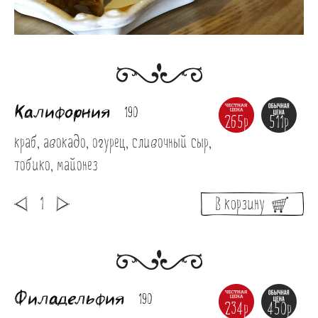
Калифорния
190
265р
511р
краб, авокадо, огурец, сливочный сыр, 
тобико, майонез
В корзину
Филадельфия
190
234р
450р