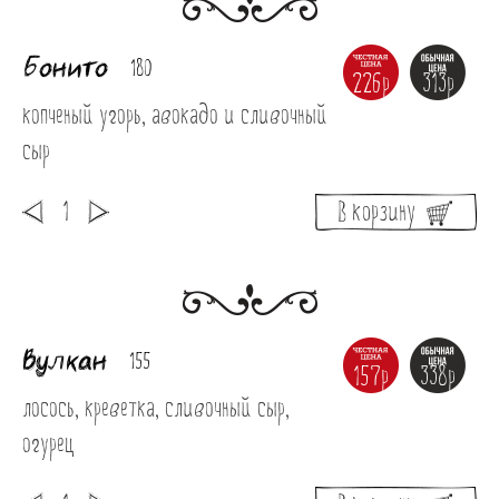
Бонито
180
226р
313р
копченый угорь, авокадо и сливочный 
сыр
В корзину
Вулкан
155
157р
338р
лосось, креветка, сливочный сыр, 
огурец