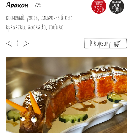
Дракон
225
365р
596р
копченый угорь, сливочный сыр, 
креветки, авокадо, тобико
В корзину