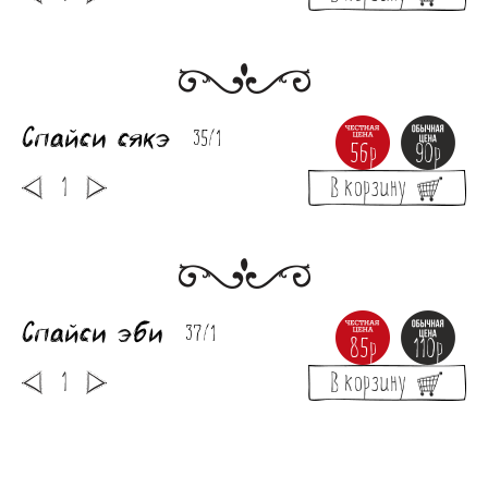
Спайси сякэ
35/1
56р
90р
В корзину
Спайси эби
37/1
85р
110р
В корзину