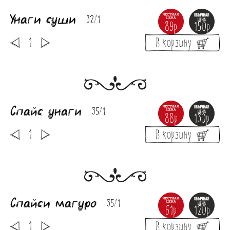
Унаги суши
32/1
89р
150р
В корзину
Спайс унаги
35/1
88р
130р
В корзину
Спайси магуро
35/1
61р
120р
В корзину