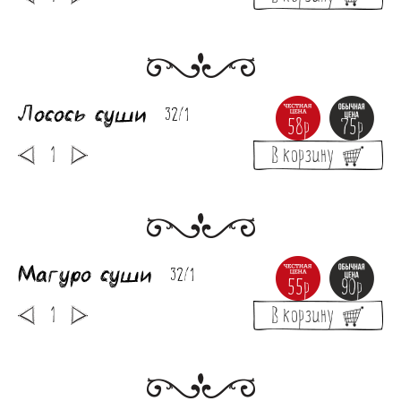
Лосось суши
32/1
58р
75р
В корзину
Магуро суши
32/1
55р
90р
В корзину