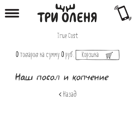
Регистрация
Авторизация
True Cost
Меню
0
товаров
на сумму
0
руб.
Корзина
Фотоотчёты
Афиша
Наш посол и копчение
Акции
Назад
О нас
Наши заведения
Вакансии