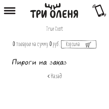
Регистрация
Авторизация
True Cost
Меню
0
товаров
на сумму
0
руб.
Корзина
Фотоотчёты
Афиша
Пироги на заказ
Акции
Назад
О нас
Наши заведения
Вакансии