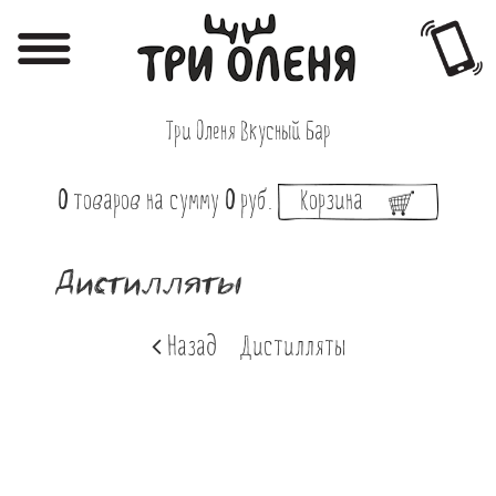
Регистрация
Авторизация
Три Оленя Вкусный Бар
Меню
0
товаров
на сумму
0
руб.
Корзина
Фотоотчёты
Афиша
Дистилляты
Акции
Назад
Дистилляты
О нас
Наши заведения
Вакансии