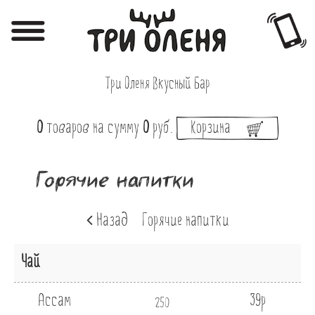
Регистрация
Авторизация
Три Оленя Вкусный Бар
Меню
0
товаров
на сумму
0
руб.
Корзина
Фотоотчёты
Афиша
Горячие напитки
Акции
Назад
Горячие напитки
О нас
Наши заведения
Чай
Вакансии
Ассам
39р
250