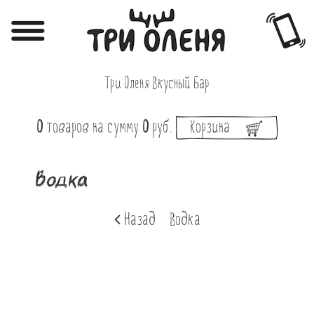
Регистрация
Авторизация
Три Оленя Вкусный Бар
Меню
0
товаров
на сумму
0
руб.
Корзина
Фотоотчёты
Афиша
Водка
Акции
Назад
Водка
О нас
Наши заведения
Вакансии