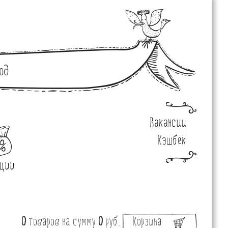
од
Вакансии
Кэшбек
ции
0
товаров
на сумму
0
руб.
Корзина