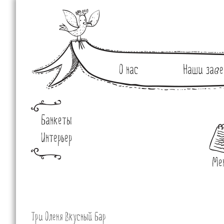
О нас
Наши заве
Банкеты
Интерьер
Ме
Три Оленя Вкусный Бар