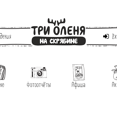
дения
Вх
ню
Фотоотчёты
Афиша
Ак